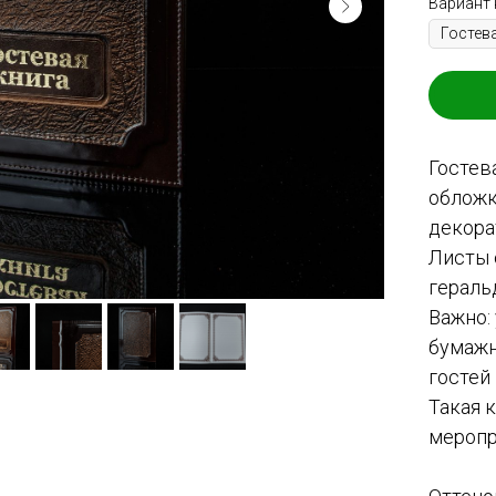
Вариант 
Гостев
обложк
декора
Листы 
гераль
Важно:
бумажн
гостей
Такая 
меропр