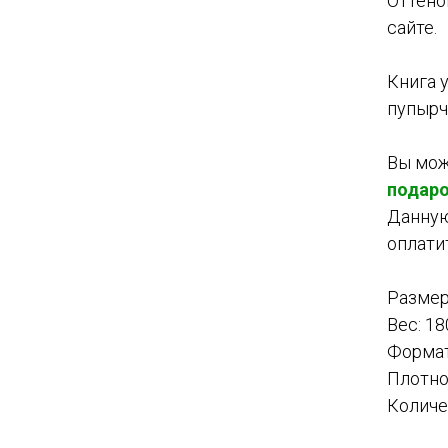
Оттено
сайте.
Книга 
пупырч
Вы мож
подаро
Данную
оплати
Размер
Вес: 18
Формат
Плотно
Количе