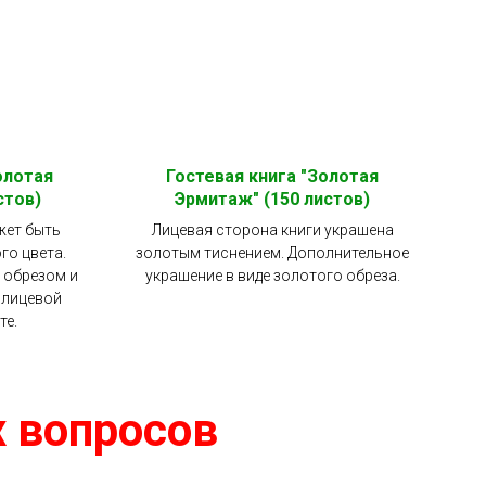
олотая
Гостевая книга "Золотая
стов)
Эрмитаж" (150 листов)
жет быть
Лицевая сторона книги украшена
го цвета.
золотым тиснением. Дополнительное
 обрезом и
украшение в виде золотого обреза.
 лицевой
те.
 вопросов