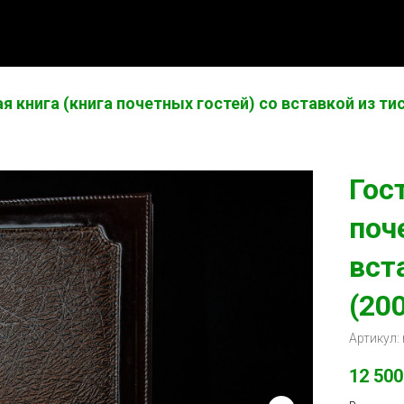
я книга (книга почетных гостей) со вставкой из т
Гос
поч
вст
(20
Артикул:
12 500