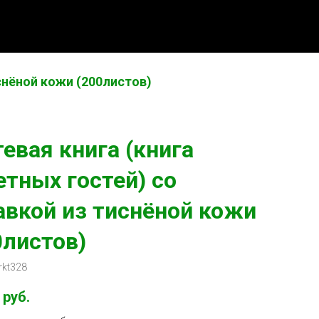
иснёной кожи (200листов)
тевая книга (книга
етных гостей) со
авкой из тиснёной кожи
0листов)
rkt328
руб.