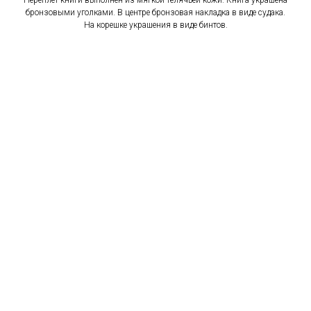
Переплет книги выполнен из мягкой телячьей кожи. Книга украшена
бронзовыми уголками. В центре бронзовая накладка в виде судака.
На корешке украшения в виде бинтов.