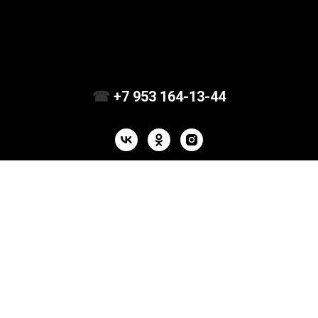
☎
+7 953 164-13-44
О Нас
Доставка
Контакты
Скидка
По всем вопросам связанным с работой сайта обращаться:
Email:
mail@tisary.ru